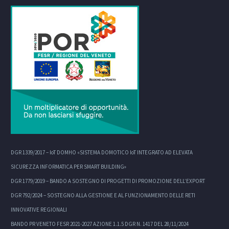
DGR 1339/2017 – IoT DOMHO «SISTEMA DOMOTICO IoT INTEGRATO AD ELEVATA
SICUREZZA INFORMATICA PER SMART BUILDING»
DGR 1779/2019 – BANDO A SOSTEGNO DI PROGETTI DI PROMOZIONE DELL’EXPORT
DGR 792/2024 – SOSTEGNO ALLA GESTIONE E AL FUNZIONAMENTO DELLE RETI
INNOVATIVE REGIONALI
BANDO PR VENETO FESR 2021-2027 AZIONE 1.1.5 DGR N. 1417 DEL 28/11/2024