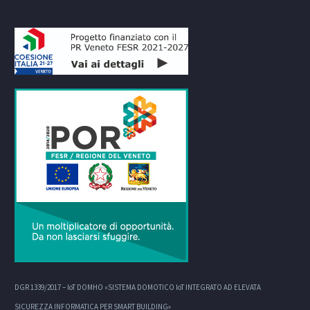
DGR 1339/2017 – IoT DOMHO «SISTEMA DOMOTICO IoT INTEGRATO AD ELEVATA
SICUREZZA INFORMATICA PER SMART BUILDING»