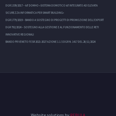
DGR 1339/2017 – IoT DOMHO «SISTEMA DOMOTICO IoT INTEGRATO AD ELEVATA
SICUREZZA INFORMATICA PER SMART BUILDING»
DGR 1779/2019 – BANDO A SOSTEGNO DI PROGETTI DI PROMOZIONE DELL’EXPORT
DGR 792/2024 – SOSTEGNO ALLA GESTIONE E AL FUNZIONAMENTO DELLE RETI
INNOVATIVE REGIONALI
BANDO PR VENETO FESR 2021-2027 AZIONE 1.1.5 DGR N. 1417 DEL 28/11/2024
Website solutions by
REBULA