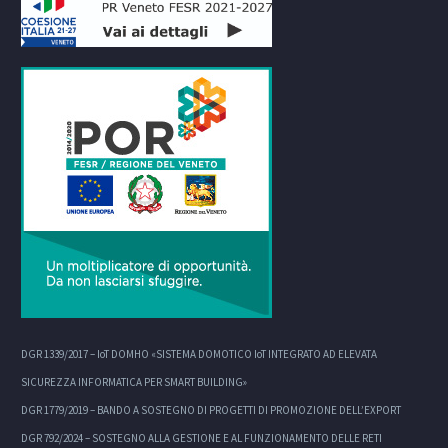
DGR 1339/2017 – IoT DOMHO «SISTEMA DOMOTICO IoT INTEGRATO AD ELEVATA
SICUREZZA INFORMATICA PER SMART BUILDING»
DGR 1779/2019 – BANDO A SOSTEGNO DI PROGETTI DI PROMOZIONE DELL’EXPORT
DGR 792/2024 – SOSTEGNO ALLA GESTIONE E AL FUNZIONAMENTO DELLE RETI