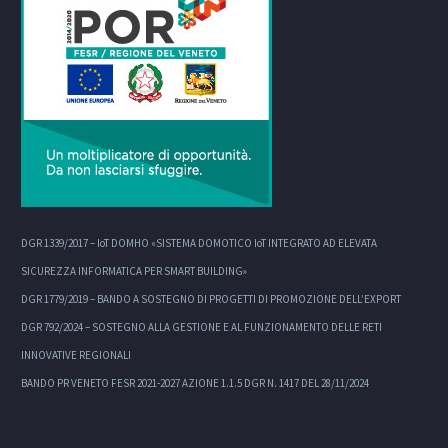
DGR 1339/2017 – IoT DOMHO «SISTEMA DOMOTICO IoT INTEGRATO AD ELEVATA
SICUREZZA INFORMATICA PER SMART BUILDING»
DGR 1779/2019 – BANDO A SOSTEGNO DI PROGETTI DI PROMOZIONE DELL’EXPORT
DGR 792/2024 – SOSTEGNO ALLA GESTIONE E AL FUNZIONAMENTO DELLE RETI
INNOVATIVE REGIONALI
BANDO PR VENETO FESR 2021-2027 AZIONE 1.1.5 DGR N. 1417 DEL 28/11/2024