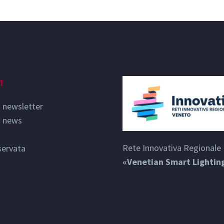
I
o newsletter
o news
Rete Innovativa Regionale
servata
«Venetian Smart Lightin