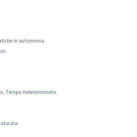
matiche in autonomia.
vo.
me, Tempo indeterminato.
maturata