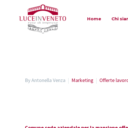
Home
Chi si
By Antonella Venza
Marketing
Offerte lavor
Comune sede aziendale per la mansione offe