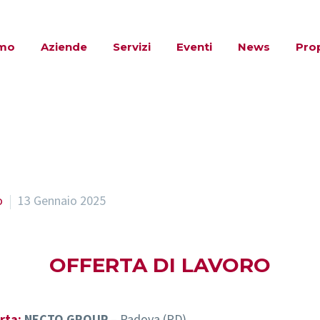
amo
Aziende
Servizi
Eventi
News
Pro
o
13 Gennaio 2025
OFFERTA DI LAVORO
rta:
NECTO GROUP
– Padova (PD)