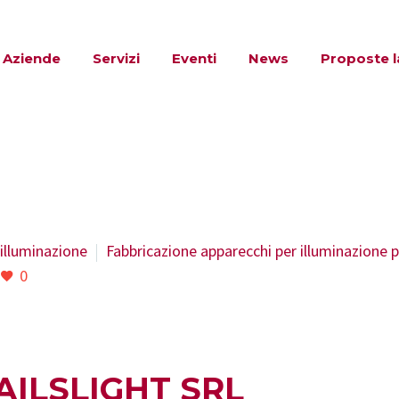
Aziende
Servizi
Eventi
News
Proposte 
 illuminazione
Fabbricazione apparecchi per illuminazione p
0
AILSLIGHT SRL