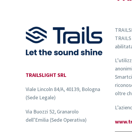
TRAILSL
TRAILS 
abilita
L’utili
anonimi 
TRAILSLIGHT SRL
Smartcit
riconos
Viale Lincoln 84/A, 40139, Bologna
oltre ch
(Sede Legale)
L’azien
Via Buozzi 52, Granarolo
dell’Emilia (Sede Operativa)
www.tra