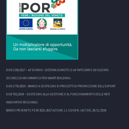
DGR 1339/2017 – IoT DOMHO «SISTEMA DOMOTICO IoT INTEGRATO AD ELEVATA
SICUREZZA INFORMATICA PER SMART BUILDING»
DGR 1779/2019 – BANDO A SOSTEGNO DI PROGETTI DI PROMOZIONE DELL’EXPORT
DGR 792/2024 – SOSTEGNO ALLA GESTIONE E AL FUNZIONAMENTO DELLE RETI
INNOVATIVE REGIONALI
BANDO PR VENETO FESR 2021-2027 AZIONE 1.1.5 DGR N. 1417 DEL 28/11/2024