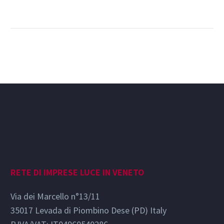
ricercatori
Con DGR n. 805 dell’11
giugno 2019 la Regione
Veneto ha approvato
un bando per il
sostegno a progetti
di…
Condividi
RETE DI IMPRESE LUCE IN VENETO
Via dei Marcello n°13/11
35017 Levada di Piombino Dese (PD) Italy