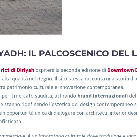
ADH: IL PALCOSCENICO DEL 
rict di Diriyah
ospiterà la seconda edizione di
Downtown D
 alta qualità nel Regno. Il sito stessa racconta una storia di
 tra patrimonio culturale e innovazione contemporanea.
d per il mercato saudita, attirando
brand internazionali
del 
che stanno ridefinendo l’estetica del design contemporaneo s
n’opportunità unica di dialogare con architetti, interior desi
fisticata.
merciale, è un laboratorio culturale dove tradizione e innov