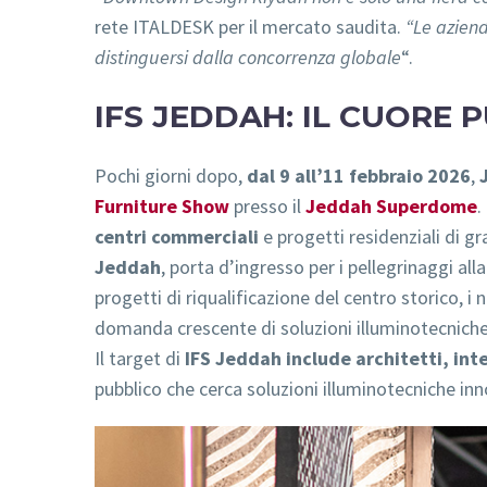
rete ITALDESK per il mercato saudita.
“Le aziend
distinguersi dalla concorrenza globale
“.
IFS JEDDAH: IL CUORE
Pochi giorni dopo,
dal 9 all’11 febbraio 2026
,
Furniture Show
presso il
Jeddah Superdome
.
centri commerciali
e progetti residenziali di g
Jeddah
, porta d’ingresso per i pellegrinaggi a
progetti di riqualificazione del centro storico, i
domanda crescente di soluzioni illuminotecniche p
Il target di
IFS Jeddah include architetti, int
pubblico che cerca soluzioni illuminotecniche in