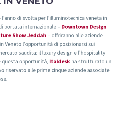
E IN VENETO
l’anno di svolta per l’illuminotecnica veneta in
di portata internazionale –
Downtown Design
niture Show Jeddah
– offriranno alle aziende
in Veneto l’opportunità di posizionarsi sui
rcato saudita: il luxury design e l’hospitality
e questa opportunità,
Italdesk
ha strutturato un
ivo riservato alle prime cinque aziende associate
sse.