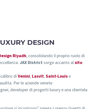
LUXURY DESIGN
esign Riyadh
, consolidando il proprio ruolo di
 eccellenza:
JAX District
sorge accanto al
sito
calibro di
Venini
,
Lasvit
,
Saint-Louis
e
audita. Per le aziende venete
gner, developer di progetti luxury e una clientela
azione si incontrano”,
spiega Lorenzo Guietti di