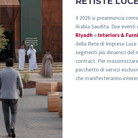
RETISTE LUC
Il 2026 si preannuncia come 
Arabia Saudita. Due eventi 
Riyadh
e
Interiors & Fur
della Rete di Imprese Luce 
segmenti più dinamici del me
contract. Per massimizzar
pacchetto di servizi esclus
che manifesteranno intere