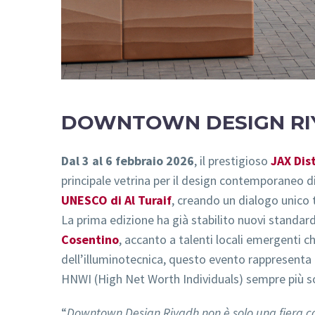
DOWNTOWN DESIGN RIY
Dal 3 al 6 febbraio 2026
, il prestigioso
JAX Dist
principale vetrina per il design contemporaneo di
UNESCO di Al Turaif
, creando un dialogo unico
La prima edizione ha già stabilito nuovi standar
Cosentino
, accanto a talenti locali emergenti 
dell’illuminotecnica, questo evento rappresenta u
HNWI (High Net Worth Individuals) sempre più so
“
Downtown Design Riyadh non è solo una fiera com