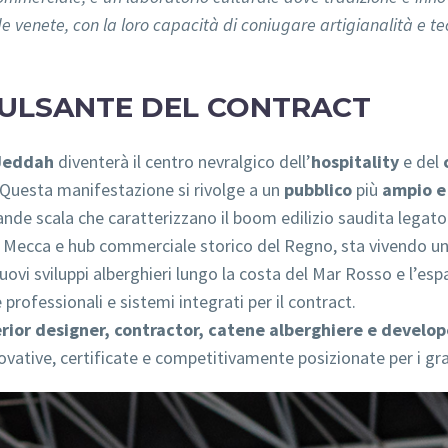
e venete, con la loro capacità di coniugare artigianalità e tec
 PULSANTE DEL CONTRACT
Jeddah
diventerà il centro nevralgico dell’
hospitality
e del
 Questa manifestazione si rivolge a un
pubblico
più
ampio e
rande scala che caratterizzano il boom edilizio saudita legato
lla Mecca e hub commerciale storico del Regno, sta vivendo u
 nuovi sviluppi alberghieri lungo la costa del Mar Rosso e l’e
rofessionali e sistemi integrati per il contract.
erior designer, contractor, catene alberghiere e develop
novative, certificate e competitivamente posizionate per i gr