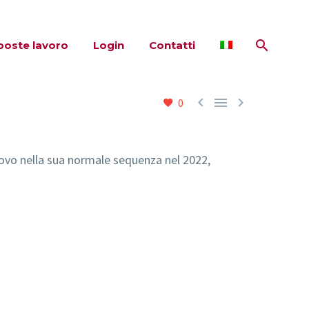
poste lavoro
Login
Contatti



0
nuovo nella sua normale sequenza nel 2022,