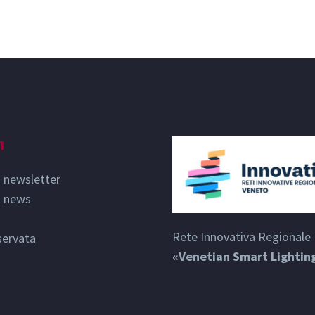
I
o newsletter
o news
Rete Innovativa Regionale
servata
«Venetian Smart Lightin