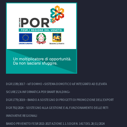
DGR 1339/2017 – IoT DOMHO «SISTEMA DOMOTICO IoT INTEGRATO AD ELEVATA
SICUREZZA INFORMATICA PER SMART BUILDING»
DGR 1779/2019 – BANDO A SOSTEGNO DI PROGETTI DI PROMOZIONE DELL’EXPORT
DGR 792/2024 – SOSTEGNO ALLA GESTIONE E AL FUNZIONAMENTO DELLE RETI
INNOVATIVE REGIONALI
BANDO PR VENETO FESR 2021-2027 AZIONE 1.1.5 DGR N. 1417 DEL 28/11/2024