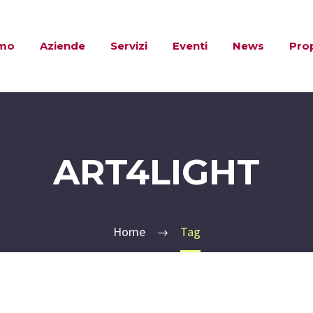
amo
Aziende
Servizi
Eventi
News
Pro
ART4LIGHT
Home
Tag