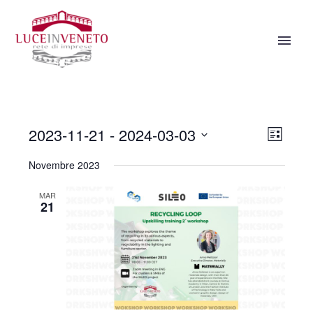
2023-11-21
 - 
2024-03-03
VISTE
EV
Elenco
NAVIGA
Seleziona
VIS
Novembre 2023
la
NAV
data.
MAR
21